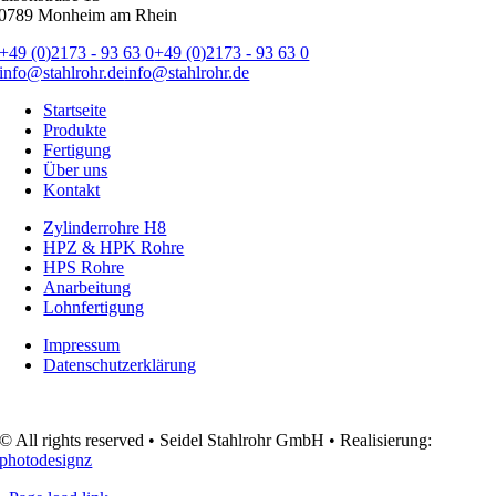
0789 Monheim am Rhein
+49 (0)2173 - 93 63 0
+49 (0)2173 - 93 63 0
info@stahlrohr.de
info@stahlrohr.de
Startseite
Produkte
Fertigung
Über uns
Kontakt
Zylinderrohre H8
HPZ & HPK Rohre
HPS Rohre
Anarbeitung
Lohnfertigung
Impressum
Datenschutzerklärung
© All rights reserved • Seidel Stahlrohr GmbH • Realisierung:
photodesignz