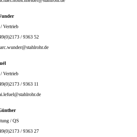
ichael.holtschneider@stahlrohr.de
Wunder
/ Vertrieb
49(0)2173 / 9363 52
arc.wunder@stahlrohr.de
uél
/ Vertrieb
49(0)2173 / 9363 11
ai.lefuel@stahlrohr.de
Günther
tung / QS
49(0)2173 / 9363 27