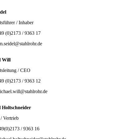
del
sführer / Inhaber
49 (0)2173 / 9363 17
im.seidel@stahlrohr.de
 Will
tsleitung / CEO
49 (0)2173 / 9363 12
ichael.will@stahlrohr.de
 Holtschneider
/ Vertrieb
49(0)2173 / 9363 16