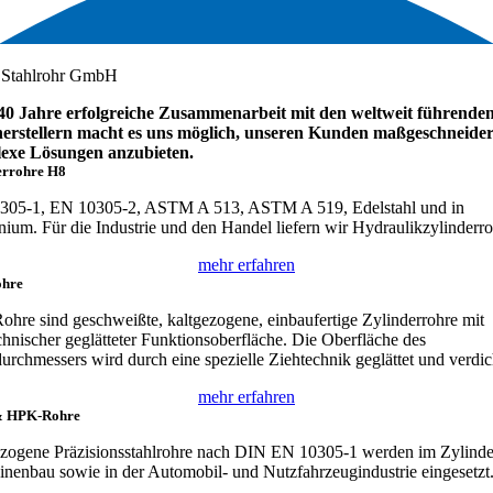
l Stahlrohr GmbH
40 Jahre erfolgreiche Zusammenarbeit mit den weltweit führende
erstellern macht es uns möglich, unseren Kunden maßgeschneider
exe Lösungen anzubieten.
errohre H8
305-1, EN 10305-2, ASTM A 513, ASTM A 519, Edelstahl und in
ium. Für die Industrie und den Handel liefern wir Hydraulikzylinderro
mehr erfahren
hre
hre sind geschweißte, kaltgezogene, einbaufertige Zylinderrohre mit
chnischer geglätteter Funktionsoberfläche. Die Oberfläche des
urchmessers wird durch eine spezielle Ziehtechnik geglättet und verdic
mehr erfahren
& HPK-Rohre
zogene Präzisionsstahlrohre nach DIN EN 10305-1 werden im Zylinde
nenbau sowie in der Automobil- und Nutzfahrzeugindustrie eingesetzt