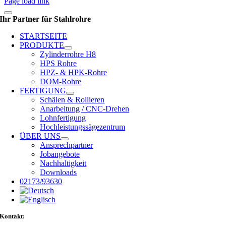
Page load link
Ihr Partner für Stahlrohre
STARTSEITE
PRODUKTE
Zylinderrohre H8
HPS Rohre
HPZ- & HPK-Rohre
DOM-Rohre
FERTIGUNG
Schälen & Rollieren
Anarbeitung / CNC-Drehen
Lohnfertigung
Hochleistungssägezentrum
ÜBER UNS
Ansprechpartner
Jobangebote
Nachhaltigkeit
Downloads
02173/93630
Kontakt: